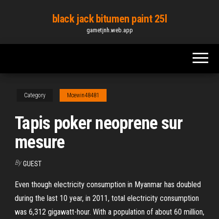
Skip
black jack bitumen paint 25l
to
gametjnh.web.app
the
content
Category
Mcewin48481
Tapis poker neoprene sur
mesure
By
GUEST
Even though electricity consumption in Myanmar has doubled
during the last 10 year, in 2011, total electricity consumption
was 6,312 gigawatt-hour. With a population of about 60 million,