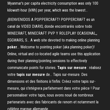
Myanmar's per capita electricity consumption was only 100
kilowatt-hour (kWh) per year, which was the lowest...
¡BIENVENIDOS A POPPERCRAFT! POPPERCRAFT es un
canal de VIDEO DIARIO, donde encontraréis sobre todo
MINECRAFT, MINECRAFT PVP Y ROLEPLAY OCASIONAL,,
EGGWARS, S... A web site devoted to making online planning
poker
… Welcome to pointing poker (aka planning poker)!
Online, virtual and co-located agile teams use this application
during their planning/pointing sessions to effectively
communicate points for stories.
Tapis
sur
mesure
: réalisez
votre
tapis
sur
mesure
de… Tapis sur-mesure. Des
dimensions et des finitions à l'infini. Créez votre tapis sur-
mesure, qui s'intégrera parfaitement dans votre pièce ! Pour
personnaliser votre tapis, nous avons noué de nombreux
partenariats avec des fabricants de renom et notamment la
célèbre marque allemande...