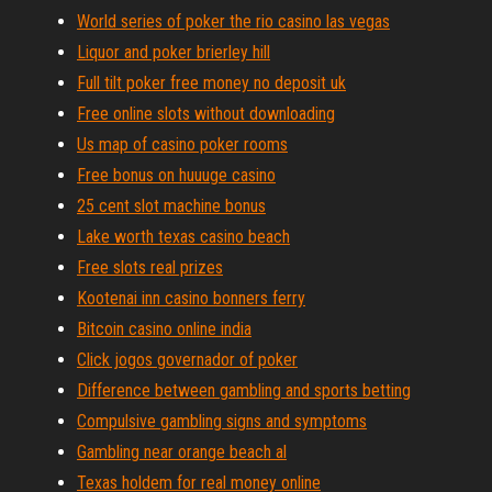
World series of poker the rio casino las vegas
Liquor and poker brierley hill
Full tilt poker free money no deposit uk
Free online slots without downloading
Us map of casino poker rooms
Free bonus on huuuge casino
25 cent slot machine bonus
Lake worth texas casino beach
Free slots real prizes
Kootenai inn casino bonners ferry
Bitcoin casino online india
Click jogos governador of poker
Difference between gambling and sports betting
Compulsive gambling signs and symptoms
Gambling near orange beach al
Texas holdem for real money online